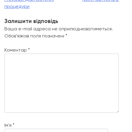
Навігація
процедури
записів
Залишити відповідь
Ваша e-mail адреса не оприлюднюватиметься.
Обов’язкові поля позначені
*
Коментар
*
Ім'я
*